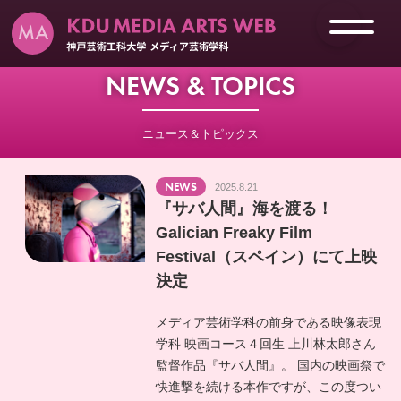
NEWS & TOPICS
ニュース＆トピックス
NEWS
2025.8.21
『サバ人間』海を渡る！
Galician Freaky Film
Festival（スペイン）にて上映
決定
メディア芸術学科の前身である映像表現
学科 映画コース４回生 上川林太郎さん
監督作品『サバ人間』。 国内の映画祭で
快進撃を続ける本作ですが、この度つい