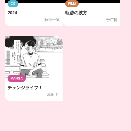
CG
FILM
2024
軌跡の彼方
秋吉一誠
于广博
MANGA
チェンジライフ！
本田 紺