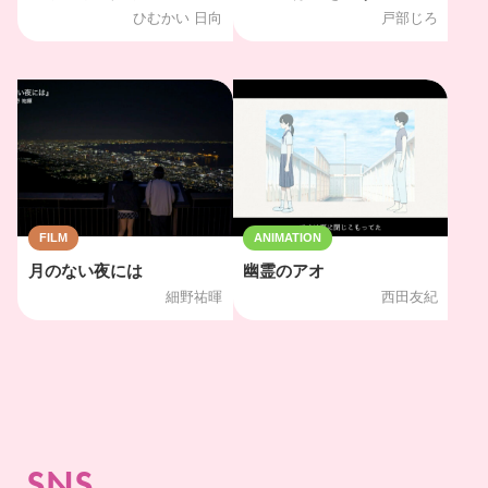
ひむかい 日向
戸部じろ
FILM
ANIMATION
月のない夜には
幽霊のアオ
細野祐暉
西田友紀
SNS