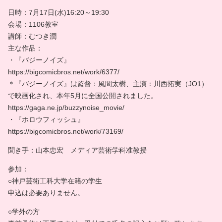
日時：7月17日(水)16:20～19:30
会場：1106教室
講師：むつき潤
主な作品：
・『バジーノイズ』
https://bigcomicbros.net/work/6377/
＊『バジーノイズ』は監督：風間太樹、主演：川西拓実（JO1）
で映画化され、本年5月に全国公開されました。
https://gaga.ne.jp/buzzynoise_movie/
・『ホロウフィッシュ』
https://bigcomicbros.net/work/73169/
聞き手：山本忠宏 メディア芸術学科准教授
参加：
○神戸芸術工科大学在籍の学生
申込は必要ありません。
○学外の方